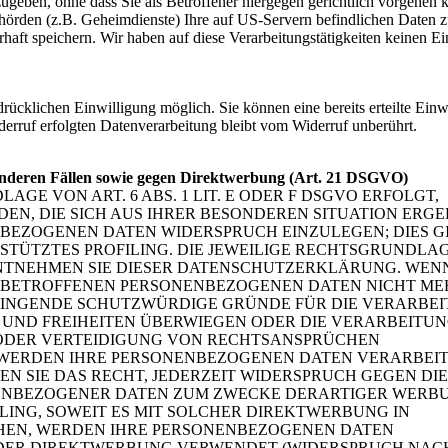
geben, ohne dass Sie als Betroffener hiergegen gerichtlich vorgehen 
hörden (z.B. Geheimdienste) Ihre auf US-Servern befindlichen Daten 
ft speichern. Wir haben auf diese Verarbeitungstätigkeiten keinen Ei
ücklichen Einwilligung möglich. Sie können eine bereits erteilte Einw
derruf erfolgten Datenverarbeitung bleibt vom Widerruf unberührt.
nderen Fällen sowie gegen Direktwerbung (Art. 21 DSGVO)
E VON ART. 6 ABS. 1 LIT. E ODER F DSGVO ERFOLGT,
DEN, DIE SICH AUS IHRER BESONDEREN SITUATION ERGE
BEZOGENEN DATEN WIDERSPRUCH EINZULEGEN; DIES G
STÜTZTES PROFILING. DIE JEWEILIGE RECHTSGRUNDLAG
NTNEHMEN SIE DIESER DATENSCHUTZERKLÄRUNG. WENN
E BETROFFENEN PERSONENBEZOGENEN DATEN NICHT ME
ZWINGENDE SCHUTZWÜRDIGE GRÜNDE FÜR DIE VERARBE
E UND FREIHEITEN ÜBERWIEGEN ODER DIE VERARBEITU
ODER VERTEIDIGUNG VON RECHTSANSPRÜCHEN
). WERDEN IHRE PERSONENBEZOGENEN DATEN VERARBEIT
N SIE DAS RECHT, JEDERZEIT WIDERSPRUCH GEGEN DIE
NENBEZOGENER DATEN ZUM ZWECKE DERARTIGER WERB
ILING, SOWEIT ES MIT SOLCHER DIREKTWERBUNG IN
CHEN, WERDEN IHRE PERSONENBEZOGENEN DATEN
DER DIREKTWERBUNG VERWENDET (WIDERSPRUCH NACH