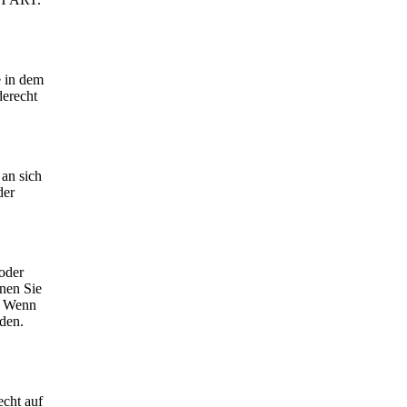
e in dem
derecht
 an sich
der
 oder
nnen Sie
e. Wenn
rden.
cht auf