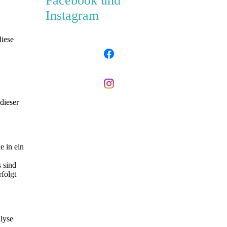
Facebook und
Instagram
diese
dieser
e in ein
 sind
rfolgt
alyse