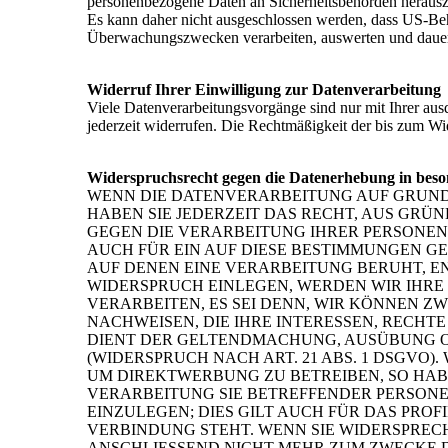
personenbezogene Daten an Sicherheitsbehörden herauszu
Es kann daher nicht ausgeschlossen werden, dass US-Be
Überwachungszwecken verarbeiten, auswerten und dauerha
Widerruf Ihrer Einwilligung zur Datenverarbeitung
Viele Datenverarbeitungsvorgänge sind nur mit Ihrer ausdr
jederzeit widerrufen. Die Rechtmäßigkeit der bis zum Wi
Widerspruchsrecht gegen die Datenerhebung in beso
WENN DIE DATENVERARBEITUNG AUF GRUNDLAG
HABEN SIE JEDERZEIT DAS RECHT, AUS GRÜN
GEGEN DIE VERARBEITUNG IHRER PERSONEN
AUCH FÜR EIN AUF DIESE BESTIMMUNGEN GE
AUF DENEN EINE VERARBEITUNG BERUHT, E
WIDERSPRUCH EINLEGEN, WERDEN WIR IHR
VERARBEITEN, ES SEI DENN, WIR KÖNNEN 
NACHWEISEN, DIE IHRE INTERESSEN, RECHT
DIENT DER GELTENDMACHUNG, AUSÜBUNG 
(WIDERSPRUCH NACH ART. 21 ABS. 1 DSGVO
UM DIREKTWERBUNG ZU BETREIBEN, SO HABE
VERARBEITUNG SIE BETREFFENDER PERSO
EINZULEGEN; DIES GILT AUCH FÜR DAS PROF
VERBINDUNG STEHT. WENN SIE WIDERSPRE
ANSCHLIESSEND NICHT MEHR ZUM ZWECKE 