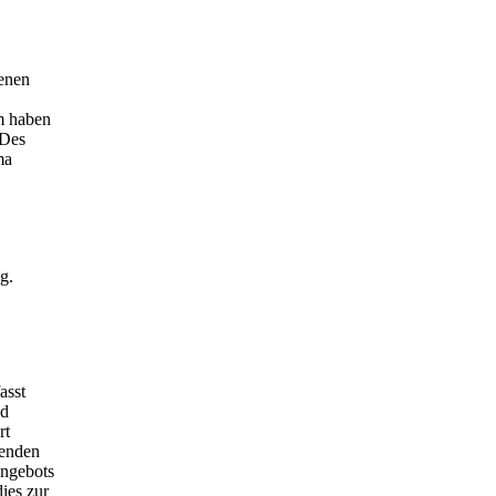
genen
em haben
 Des
ma
ng.
asst
nd
rt
henden
Angebots
ies zur