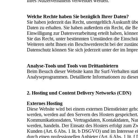
Ihres Nutzerverhaltens verwendet werden.
Welche Rechte haben Sie bezüglich Ihrer Daten?
Sie haben jederzeit das Recht, unentgeltlich Auskunft 
Daten zu erhalten. Sie haben außerdem ein Recht, die B
Einwilligung zur Datenverarbeitung erteilt haben, könne
Sie das Recht, unter bestimmten Umständen die Einschr
Weiteren steht Ihnen ein Beschwerderecht bei der zustä
Datenschutz können Sie sich jederzeit unter der im Im
Analyse-Tools und Tools von Drittanbietern
Beim Besuch dieser Website kann Ihr Surf-Verhalten stat
Analyseprogrammen. Detaillierte Informationen zu dies
2. Hosting und Content Delivery Networks (CDN)
Externes Hosting
Diese Website wird bei einem externen Dienstleister geho
werden, werden auf den Servern des Hosters gespeichert.
Kommunikationsdaten, Vertragsdaten, Kontaktdaten, Name
werden, handeln. Der Einsatz des Hosters erfolgt zum Z
Kunden (Art. 6 Abs. 1 lit. b DSGVO) und im Interesse ei
durch einen professionellen Anbieter (Art. 6 Abs. 1 lit.