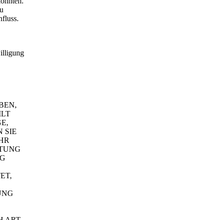
könnten.
zu
nfluss.
illigung
BEN,
ILT
E,
 SIE
HR
ITUNG
NG
ET,
UNG
 ART.