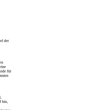
el der
en
eine
ünde für
annten
,
 hin,