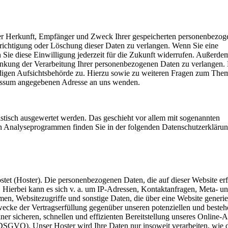
über Herkunft, Empfänger und Zweck Ihrer gespeicherten personenbezo
erichtigung oder Löschung dieser Daten zu verlangen. Wenn Sie eine
n Sie diese Einwilligung jederzeit für die Zukunft widerrufen. Außerd
änkung der Verarbeitung Ihrer personenbezogenen Daten zu verlangen.
ndigen Aufsichtsbehörde zu. Hierzu sowie zu weiteren Fragen zum The
pressum angegebenen Adresse an uns wenden.
istisch ausgewertet werden. Das geschieht vor allem mit sogenannten
en Analyseprogrammen finden Sie in der folgenden Datenschutzerkläru
stet (Hoster). Die personenbezogenen Daten, die auf dieser Website erf
 Hierbei kann es sich v. a. um IP-Adressen, Kontaktanfragen, Meta- u
n, Websitezugriffe und sonstige Daten, die über eine Website generie
wecke der Vertragserfüllung gegenüber unseren potenziellen und beste
ner sicheren, schnellen und effizienten Bereitstellung unseres Online-
 f DSGVO). Unser Hoster wird Ihre Daten nur insoweit verarbeiten, wie d