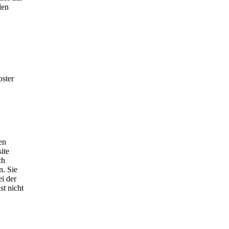
den
oster
en
ite
ch
n. Sie
i der
st nicht