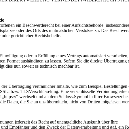
rde
offenen ein Beschwerderecht bei einer Aufsichtsbehörde, insbesonder
eitsplatzes oder des Orts des mutmaßlichen Verstoßes zu. Das Beschwer
 oder gerichtlicher Rechtsbehelfe.
inwilligung oder in Erfüllung eines Vertrags automatisiert verarbeiten,
ren Format aushändigen zu lassen. Sofern Sie die direkte Übertragung 
gt dies nur, soweit es technisch machbar ist.
 der Übertragung vertraulicher Inhalte, wie zum Beispiel Bestellungen
ne SSL- bzw. TLSVerschlüsselung. Eine verschlüsselte Verbindung erke
uf „https://“ wechselt und an dem Schloss-Symbol in Ihrer Browserzeil
die Daten, die Sie an uns übermitteln, nicht von Dritten mitgelesen we
ngen jederzeit das Recht auf unentgeltliche Auskunft über Ihre
 und Empfänger und den Zweck der Datenverarbeitung und ggf. ein Re